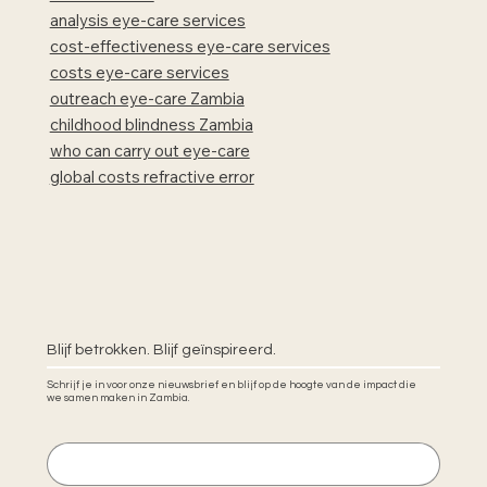
analysis eye-care services
cost-effectiveness eye-care services
costs eye-care services
outreach eye-care Zambia
childhood blindness Zambia
who can carry out eye-care
global costs refractive error
Blijf betrokken. Blijf geïnspireerd.
Schrijf je in voor onze nieuwsbrief en blijf op de hoogte van de impact die
we samen maken in Zambia.